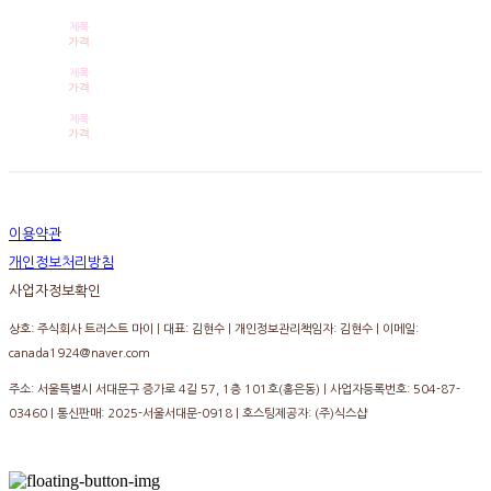
제목
가격
제목
가격
제목
가격
이용약관
개인정보처리방침
사업자정보확인
상호: 주식회사 트러스트 마이 | 대표: 김현수 | 개인정보관리책임자: 김현수 | 이메일:
canada1924@naver.com
주소: 서울특별시 서대문구 증가로 4길 57, 1층 101호(홍은동) | 사업자등록번호:
504-87-
03460
| 통신판매:
2025-서울서대문-0918
| 호스팅제공자: (주)식스샵