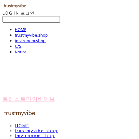
LOG IN
로그인
HOME
trustmyvibe.shop
tmv.rooom.shop
C/S
Notice
트러스트마이바이브
HOME
trustmyvibe.shop
tmv.rooom.shop