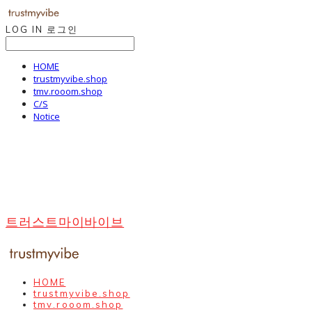
LOG IN
로그인
HOME
trustmyvibe.shop
tmv.rooom.shop
C/S
Notice
트러스트마이바이브
HOME
trustmyvibe.shop
tmv.rooom.shop