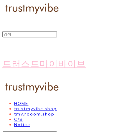
트러스트마이바이브
HOME
trustmyvibe.shop
tmv.rooom.shop
C/S
Notice