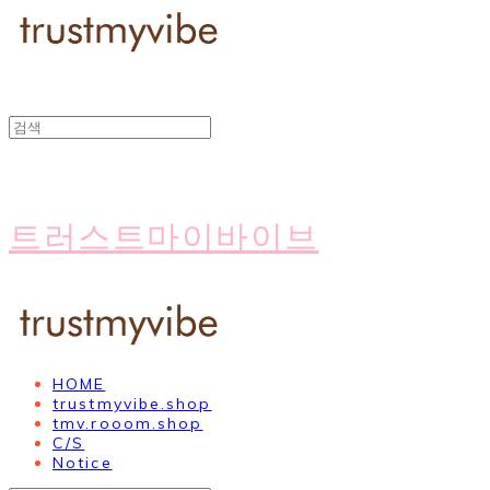
트러스트마이바이브
HOME
trustmyvibe.shop
tmv.rooom.shop
C/S
Notice