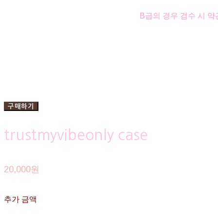
B급의 경우 검수 시 약
구매하기
trustmyvibeonly case
20,000원
추가 금액