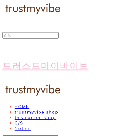
트러스트마이바이브
HOME
trustmyvibe.shop
tmv.rooom.shop
C/S
Notice