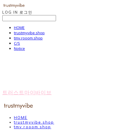
LOG IN
로그인
HOME
trustmyvibe.shop
tmv.rooom.shop
C/S
Notice
트러스트마이바이브
HOME
trustmyvibe.shop
tmv.rooom.shop