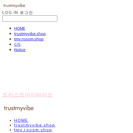
LOG IN
로그인
HOME
trustmyvibe.shop
tmv.rooom.shop
C/S
Notice
트러스트마이바이브
HOME
trustmyvibe.shop
tmv.rooom.shop