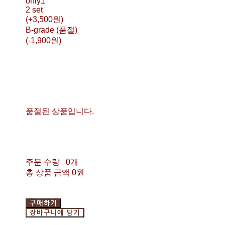
only1
2 set
(+3,500원)
B-grade (품절)
(-1,900원)
품절된 상품입니다.
주문 수량
0개
총 상품 금액
0원
구매하기
장바구니에 담기